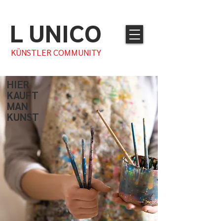
L UNICO
KÜNSTLER COMMUNITY
HIER
KAUFT
MAN
KUNST