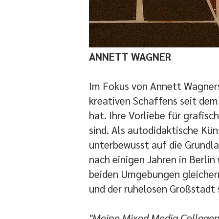
ANNETT WAGNER
​Im Fokus von Annett Wagners
kreativen Schaffens seit de
hat. Ihre Vorliebe für grafis
sind. Als autodidaktische Küns
unterbewusst auf die Grundl
nach einigen Jahren in Berlin 
beiden Umgebungen gleicherm
und der ruhelosen Großstadt si
"Meine Mixed Media Collagen