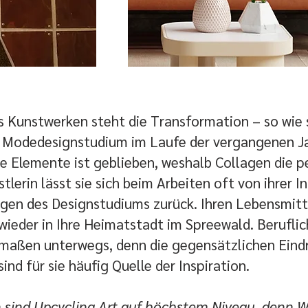
 Kunstwerken steht die Transformation – so wie 
m Modedesignstudium im Laufe der vergangenen J
che Elemente ist geblieben, weshalb Collagen die 
tlerin lässt sie sich beim Arbeiten oft von ihrer In
agen des Designstudiums zurück. Ihren Lebensmit
wieder in Ihre Heimatstadt im Spreewald. Beruflich 
aßen unterwegs, denn die gegensätzlichen Eindrü
nd für sie häufig Quelle der Inspiration.
 sind Upcycling Art auf höchstem Niveau, denn W